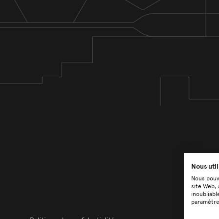
Nous uti
Nous pouvo
site Web, 
inoubliabl
paramètre