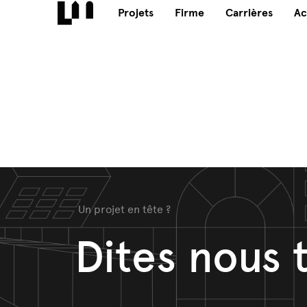
Projets
Firme
Carrières
Ac
Un projet en tête ?
Dites nous 