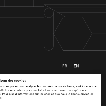
FR
EN
lisons des cookies
Projets
Firme
Équipe
ns les placer pour analyser les données de nos visiteurs, améliorer notre
afficher un contenu personnalisé et vous faire vivre une expérience
e. Pour plus d'informations sur les cookies que nous utilisons, ouvrez les
s.
Tous les projets
Notre approche
Carrières
Actualités
Services
Associés