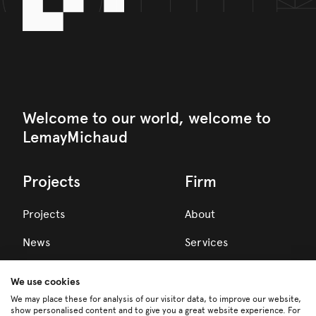
Welcome to our world, welcome to
LemayMichaud
Projects
Firm
Projects
About
News
Services
Awards
We use cookies
Team
We may place these for analysis of our visitor data, to improve our website,
show personalised content and to give you a great website experience. For