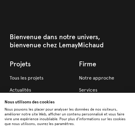
Bienvenue dans notre univers,
bienvenue chez LemayMichaud
Projets
Firme
Tous les projets
Notre approche
Actualités
Services
Prix
Nous utilisons des cookies
Équipe
Nous pouvons les placer pour analyser les données de nos visiteurs,
améliorer notre site Web, afficher un contenu personnalisé et vous faire
vivre une expérience inoubliable. Pour plus d'informations sur les cookies
que nous utilisons, ouvrez les paramètres.
Carrières