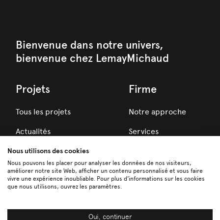
Bienvenue dans notre univers,
bienvenue chez LemayMichaud
Projets
Firme
Tous les projets
Notre approche
Actualités
Services
Prix
Nous utilisons des cookies
Équipe
Nous pouvons les placer pour analyser les données de nos visiteurs,
améliorer notre site Web, afficher un contenu personnalisé et vous faire
vivre une expérience inoubliable. Pour plus d'informations sur les cookies
que nous utilisons, ouvrez les paramètres.
Carrières
Associés
Oui, continuer
FR
EN